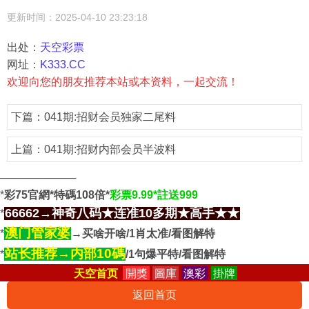
更新时间：2025-04-10 23:23:18
出处：
天空彩票
网址：
K333.CC
欢迎向您的朋友推荐本站或本资料，一起交流！
下篇：
041期:招财会员独家二尾料
上篇：
041期:招财内部会员半波料
──────────
*
彩75官網*特碼108倍*
彩票9.99*註送999
66662→神奇八码★连准10多期★高手★★
*
澳门管家婆
*
→买啥开啥/1肖太准/看图解特
站长推荐→内部10碼
*
/1句爆平特/看图解特
天空首页
開獎
圖庫
澳彩
掛牌
返回首页