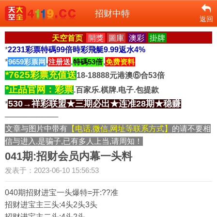
招财中特
返回
天空首页
開獎
圖庫
澳彩
掛牌
*
2231彩票特碼99倍時彩飛艇9.99返水4%
*
9659彩票网
,
注册送
,
特碼53倍
,
免费资料
*7625彩票充值送
18-18888元港澳⑥合53倍
*正品官网：彩票
.百家乐.棋牌.电子.包提款
530→祥彩联盟★三期必出★连准28期★稳赚
*
──────────
文章与图片中带有
【电话,微信,网址等联系方式】
的请不要相
信与进入,是骗子,已有多人上当,请周知！
041期:招财会员内幕一头料
发表于：2023-06-10 15:56:53
040期招财进宝一头爆特=开:??准
招财进宝主三头:4头2头3头
招财进宝主二头:4头2头