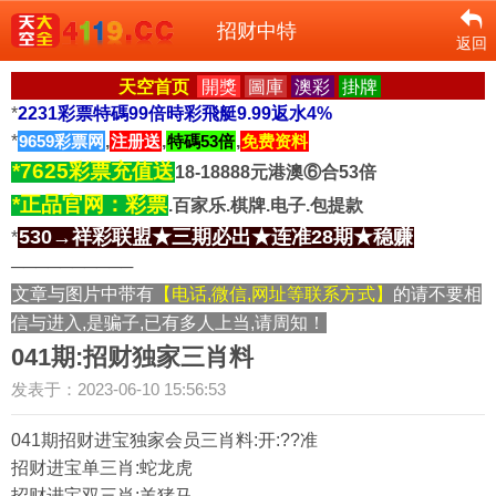
招财中特
返回
天空首页
開獎
圖庫
澳彩
掛牌
*
2231彩票特碼99倍時彩飛艇9.99返水4%
*
9659彩票网
,
注册送
,
特碼53倍
,
免费资料
*7625彩票充值送
18-18888元港澳⑥合53倍
*正品官网：彩票
.百家乐.棋牌.电子.包提款
530→祥彩联盟★三期必出★连准28期★稳赚
*
──────────
文章与图片中带有
【电话,微信,网址等联系方式】
的请不要相
信与进入,是骗子,已有多人上当,请周知！
041期:招财独家三肖料
发表于：2023-06-10 15:56:53
041期招财进宝独家会员三肖料:开:??准
招财进宝单三肖:蛇龙虎
招财进宝双三肖:羊猪马