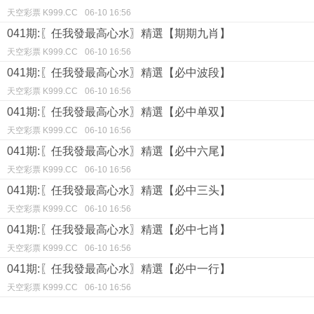
天空彩票 K999.CC
06-10 16:56
041期:〖任我發最高心水〗精選【期期九肖】
天空彩票 K999.CC
06-10 16:56
041期:〖任我發最高心水〗精選【必中波段】
天空彩票 K999.CC
06-10 16:56
041期:〖任我發最高心水〗精選【必中单双】
天空彩票 K999.CC
06-10 16:56
041期:〖任我發最高心水〗精選【必中六尾】
天空彩票 K999.CC
06-10 16:56
041期:〖任我發最高心水〗精選【必中三头】
天空彩票 K999.CC
06-10 16:56
041期:〖任我發最高心水〗精選【必中七肖】
天空彩票 K999.CC
06-10 16:56
041期:〖任我發最高心水〗精選【必中一行】
天空彩票 K999.CC
06-10 16:56