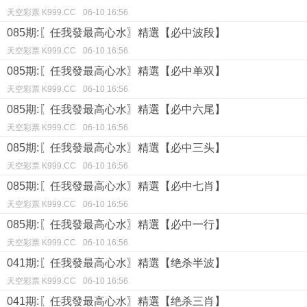
天空彩票 K999.CC
06-10 16:56
085期:〖任我發最高心水〗精選【必中波段】
天空彩票 K999.CC
06-10 16:56
085期:〖任我發最高心水〗精選【必中单双】
天空彩票 K999.CC
06-10 16:56
085期:〖任我發最高心水〗精選【必中六尾】
天空彩票 K999.CC
06-10 16:56
085期:〖任我發最高心水〗精選【必中三头】
天空彩票 K999.CC
06-10 16:56
085期:〖任我發最高心水〗精選【必中七肖】
天空彩票 K999.CC
06-10 16:56
085期:〖任我發最高心水〗精選【必中一行】
天空彩票 K999.CC
06-10 16:56
041期:〖任我發最高心水〗精選【绝杀半波】
天空彩票 K999.CC
06-10 16:56
041期:〖任我發最高心水〗精選【绝杀三肖】