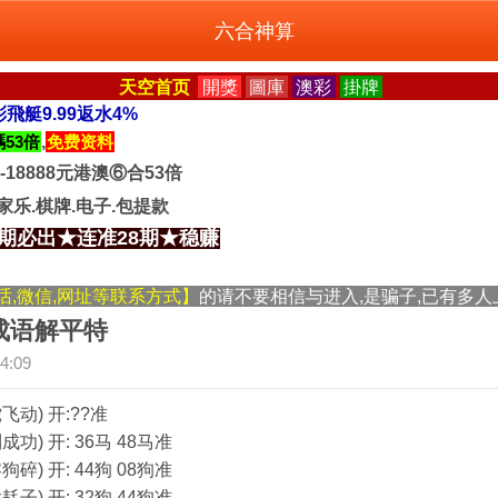
六合神算
天空首页
開獎
圖庫
澳彩
掛牌
彩飛艇9.99返水4%
53倍
,
免费资料
8-18888元港澳⑥合53倍
百家乐.棋牌.电子.包提款
三期必出★连准28期★稳赚
话,微信,网址等联系方式】
的请不要相信与进入,是骗子,已有多人
算成语解平特
4:09
飞动) 开:??准
成功) 开: 36马 48马准
狗碎) 开: 44狗 08狗准
耗子) 开: 32狗 44狗准