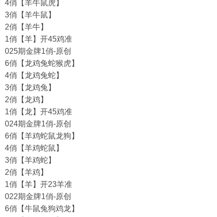
4俏【羊牛鼠虎】
3俏【羊牛鼠】
2俏【羊牛】
1俏【羊】开45鸡准
025期金牌1俏-原创
6俏【龙鸡兔蛇猴虎】
4俏【龙鸡兔蛇】
3俏【龙鸡兔】
2俏【龙鸡】
1俏【龙】开45鸡准
024期金牌1俏-原创
6俏【羊鸡蛇鼠龙狗】
4俏【羊鸡蛇鼠】
3俏【羊鸡蛇】
2俏【羊鸡】
1俏【羊】开23羊准
022期金牌1俏-原创
6俏【牛鼠兔狗鸡龙】