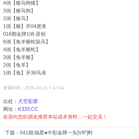
4俏【猴马狗猪】
3俏【猴马狗】
2俏【猴马】
1俏【猴】开04虎准
016期金牌1俏-原创
6俏【兔羊猴蛇鼠马】
4俏【兔羊猴蛇】
3俏【兔羊猴】
2俏【兔羊】
1俏【兔】开36马准
更新时间：2025-04-11 7:47:44
出处：
天空彩票
网址：
K333.CC
欢迎向您的朋友推荐本站或本资料，一起交流！
下篇：
041期:福星●中彩金牌一头[VIP]料