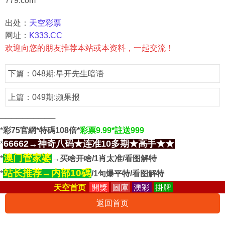
779.com
出处：
天空彩票
网址：
K333.CC
欢迎向您的朋友推荐本站或本资料，一起交流！
下篇：
048期:早开先生暗语
上篇：
049期:频果报
──────────
*
彩75官網*特碼108倍*
彩票9.99*註送999
66662→神奇八码★连准10多期★高手★★
*
澳门管家婆
*
→买啥开啥/1肖太准/看图解特
站长推荐→内部10碼
*
/1句爆平特/看图解特
天空首页
開獎
圖庫
澳彩
掛牌
返回首页